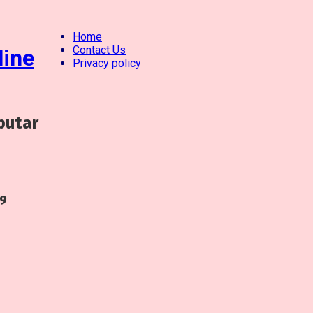
Home
Contact Us
line
Privacy policy
putar
49