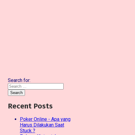
Search for:
Recent Posts
Poker Online - Apa yang
Harus Dilakukan Saat
Stuck ?