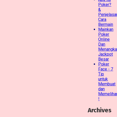
Poker?
&
Penjelasa
Cara
Bermain
Mainkan
Poker
Online
Dan
Menangka
Jackpot
Besar
Poker
Face - 7
Tip
untuk
Membuat
dan
Memeliha
!
Archives