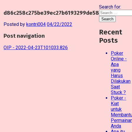
Search for:
d86c258c275be39ec27b6193299de58b
Posted by
kontri004
04/22/2022
Recent
Post navigation
Posts
OIP - 2022-04-23T101033.826
Poker
Online -
Apa
yang
Harus
Dilakukan
Saat
Stuck ?
Poker -
Kiat
untuk
Membant
Permaina
Anda
Apa itu