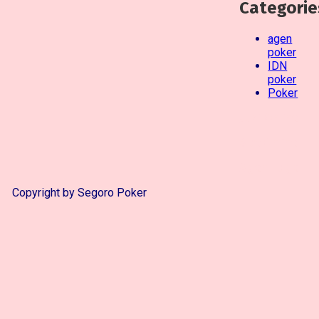
Categorie
agen
poker
IDN
poker
Poker
Judi Online
Slot Online
Agen Togel
Copyright by Segoro Poker