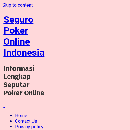
Skip to content
Seguro
Poker
Online
Indonesia
Informasi
Lengkap
Seputar
Poker Online
Home
Contact Us
Privacy policy