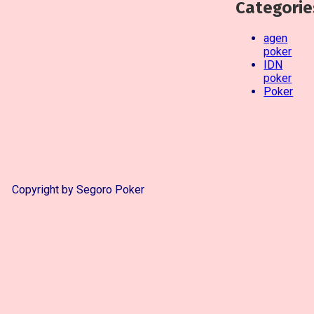
Categorie
agen
poker
IDN
poker
Poker
Judi Online
Slot Online
Agen Togel
Copyright by Segoro Poker