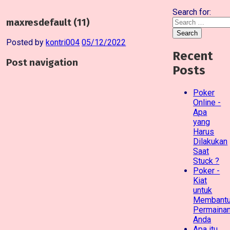
Search for:
maxresdefault (11)
Posted by
kontri004
05/12/2022
Recent
Post navigation
Posts
Poker
Online -
Apa
yang
Harus
Dilakukan
Saat
Stuck ?
Poker -
Kiat
untuk
Membant
Permaina
Anda
Apa itu