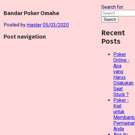
Search for:
Bandar Poker Omaha
Posted by
master
05/03/2020
Recent
Post navigation
Posts
Poker
Online -
Apa
yang
Harus
Dilakukan
Saat
Stuck ?
Poker -
Kiat
untuk
Membant
Permaina
Anda
Apa itu