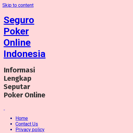
Skip to content
Seguro
Poker
Online
Indonesia
Informasi
Lengkap
Seputar
Poker Online
Home
Contact Us
Privacy policy