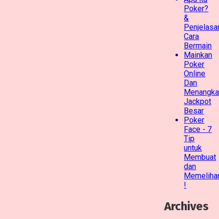
Poker?
&
Penjelasa
Cara
Bermain
Mainkan
Poker
Online
Dan
Menangka
Jackpot
Besar
Poker
Face - 7
Tip
untuk
Membuat
dan
Memeliha
!
Archives