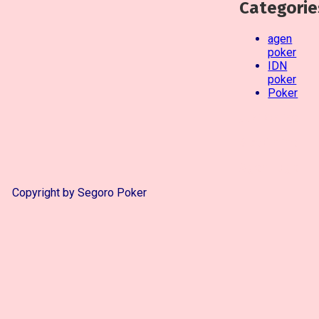
Categorie
agen
poker
IDN
poker
Poker
Judi Online
Slot Online
Agen Togel
Copyright by Segoro Poker