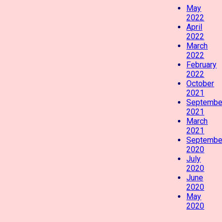
May
2022
April
2022
March
2022
February
2022
October
2021
Septembe
2021
March
2021
Septembe
2020
July
2020
June
2020
May
2020