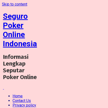
Skip to content
Seguro
Poker
Online
Indonesia
Informasi
Lengkap
Seputar
Poker Online
Home
Contact Us
Privacy policy