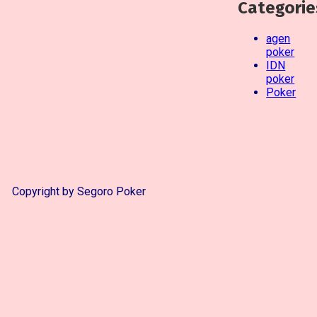
Categorie
agen
poker
IDN
poker
Poker
Judi Online
Slot Online
Agen Togel
Copyright by Segoro Poker