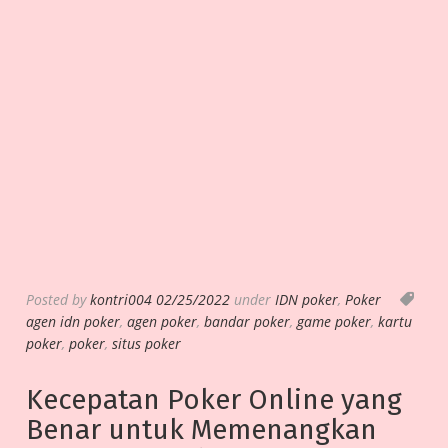
Posted by
kontri004
02/25/2022
under
IDN poker
,
Poker
agen idn poker
,
agen poker
,
bandar poker
,
game poker
,
kartu
poker
,
poker
,
situs poker
Kecepatan Poker Online yang
Benar untuk Memenangkan