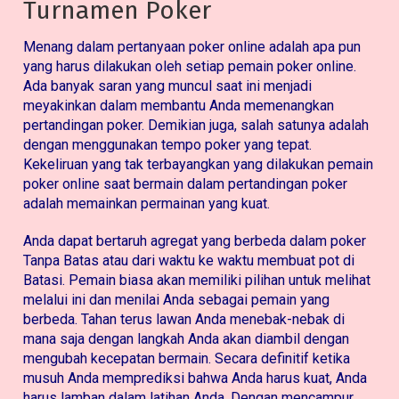
Turnamen Poker
Menang dalam pertanyaan poker online adalah apa pun
yang harus dilakukan oleh setiap pemain poker online.
Ada banyak saran yang muncul saat ini menjadi
meyakinkan dalam membantu Anda memenangkan
pertandingan poker. Demikian juga, salah satunya adalah
dengan menggunakan tempo poker yang tepat.
Kekeliruan yang tak terbayangkan yang dilakukan pemain
poker online saat bermain dalam pertandingan poker
adalah memainkan permainan yang kuat.
Anda dapat bertaruh agregat yang berbeda dalam poker
Tanpa Batas atau dari waktu ke waktu membuat pot di
Batasi. Pemain biasa akan memiliki pilihan untuk melihat
melalui ini dan menilai Anda sebagai pemain yang
berbeda. Tahan terus lawan Anda menebak-nebak di
mana saja dengan langkah Anda akan diambil dengan
mengubah kecepatan bermain. Secara definitif ketika
musuh Anda memprediksi bahwa Anda harus kuat, Anda
harus lamban dalam latihan Anda. Dengan mencampur