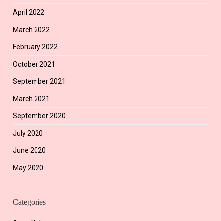
April 2022
March 2022
February 2022
October 2021
September 2021
March 2021
September 2020
July 2020
June 2020
May 2020
Categories