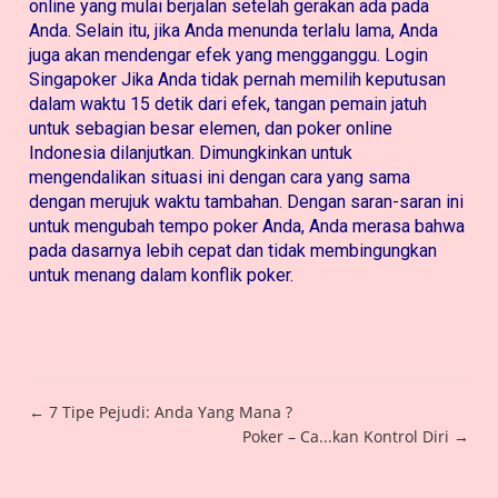
online yang mulai berjalan setelah gerakan ada pada
Anda. Selain itu, jika Anda menunda terlalu lama, Anda
juga akan mendengar efek yang mengganggu. Login
Singapoker Jika Anda tidak pernah memilih keputusan
dalam waktu 15 detik dari efek, tangan pemain jatuh
untuk sebagian besar elemen, dan poker online
Indonesia dilanjutkan. Dimungkinkan untuk
mengendalikan situasi ini dengan cara yang sama
dengan merujuk waktu tambahan. Dengan saran-saran ini
untuk mengubah tempo poker Anda, Anda merasa bahwa
pada dasarnya lebih cepat dan tidak membingungkan
untuk menang dalam konflik poker.
Post
← 7 Tipe Pejudi: Anda Yang Mana ?
Poker – Ca...kan Kontrol Diri →
navigation