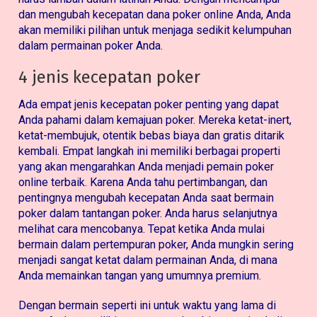
dan mengubah kecepatan dana poker online Anda, Anda
akan memiliki pilihan untuk menjaga sedikit kelumpuhan
dalam permainan poker Anda.
4 jenis kecepatan poker
Ada empat jenis kecepatan poker penting yang dapat
Anda pahami dalam kemajuan poker. Mereka ketat-inert,
ketat-membujuk, otentik bebas biaya dan gratis ditarik
kembali. Empat langkah ini memiliki berbagai properti
yang akan mengarahkan Anda menjadi pemain poker
online terbaik. Karena Anda tahu pertimbangan, dan
pentingnya mengubah kecepatan Anda saat bermain
poker dalam tantangan poker. Anda harus selanjutnya
melihat cara mencobanya. Tepat ketika Anda mulai
bermain dalam pertempuran poker, Anda mungkin sering
menjadi sangat ketat dalam permainan Anda, di mana
Anda memainkan tangan yang umumnya premium.
Dengan bermain seperti ini untuk waktu yang lama di