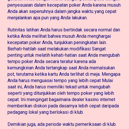
penyesuaian dalam kecepatan poker Anda karena musuh
Anda akan sepenuhnya dalam jangka waktu yang cepat
menjalankan apa pun yang Anda lakukan.
Rutinitas latihan Anda harus bertindak secara normal dan
ketika Anda melihat bahwa musuh Anda menghargai
kecepatan poker Anda, tunjukkan peningkatan lain.
Berhati-hatilah saat melakukan modifikasi Sangat
penting untuk melatih kehati-hatian saat Anda mengubah
tempo poker Anda secara teratur karena ada
kemungkinan Anda tertangkap saat Anda memalsukan
pot, terutama ketika kartu Anda terlihat di meja. Mengapa
Anda harus menguasai tempo yang lebih cepat Mulai
saat ini, Anda harus memiliki tekad untuk mengubah
seperti yang ditunjukkan oleh tempo poker yang lebih
cepat. Ini mengingat bagaimana dealer kasino internet
memberikan diskon pada dasarnya lebih cepat daripada
pedagang lokal yang berlokasi di klub.
Demikian juga, ada periode waktu pemeriksaan di klub