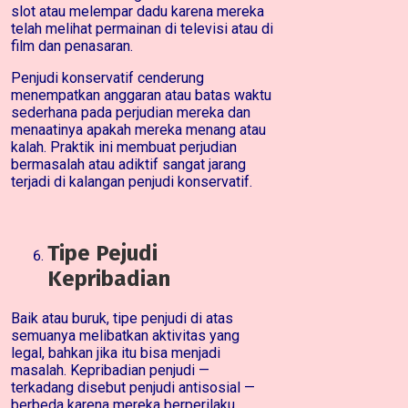
slot atau melempar dadu karena mereka
telah melihat permainan di televisi atau di
film dan penasaran.
Penjudi konservatif cenderung
menempatkan anggaran atau batas waktu
sederhana pada perjudian mereka dan
menaatinya apakah mereka menang atau
kalah. Praktik ini membuat perjudian
bermasalah atau adiktif sangat jarang
terjadi di kalangan penjudi konservatif.
Tipe Pejudi
Kepribadian
Baik atau buruk, tipe penjudi di atas
semuanya melibatkan aktivitas yang
legal, bahkan jika itu bisa menjadi
masalah. Kepribadian penjudi —
terkadang disebut penjudi antisosial —
berbeda karena mereka berperilaku