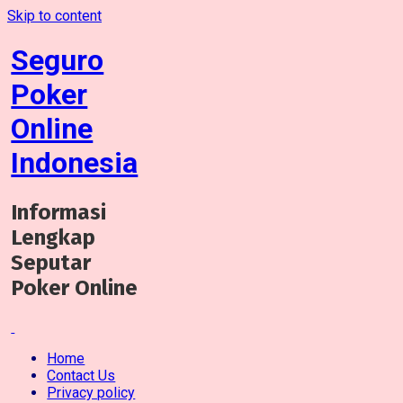
Skip to content
Seguro
Poker
Online
Indonesia
Informasi
Lengkap
Seputar
Poker Online
Home
Contact Us
Privacy policy