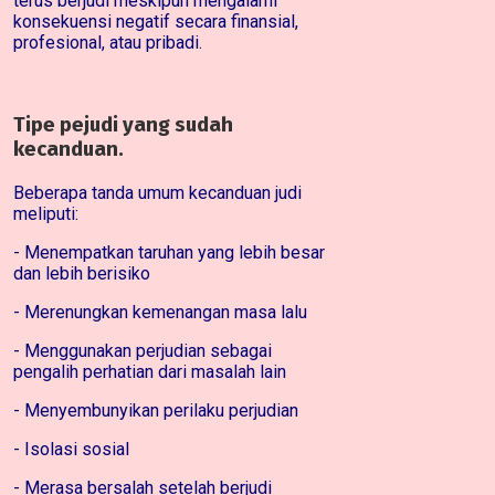
terus berjudi meskipun mengalami
konsekuensi negatif secara finansial,
profesional, atau pribadi.
Tipe pejudi yang sudah
kecanduan.
Beberapa tanda umum kecanduan judi
meliputi:
- Menempatkan taruhan yang lebih besar
dan lebih berisiko
- Merenungkan kemenangan masa lalu
- Menggunakan perjudian sebagai
pengalih perhatian dari masalah lain
- Menyembunyikan perilaku perjudian
- Isolasi sosial
- Merasa bersalah setelah berjudi