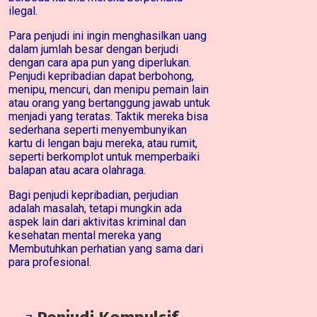
ilegal.
Para penjudi ini ingin menghasilkan uang
dalam jumlah besar dengan berjudi
dengan cara apa pun yang diperlukan.
Penjudi kepribadian dapat berbohong,
menipu, mencuri, dan menipu pemain lain
atau orang yang bertanggung jawab untuk
menjadi yang teratas. Taktik mereka bisa
sederhana seperti menyembunyikan
kartu di lengan baju mereka, atau rumit,
seperti berkomplot untuk memperbaiki
balapan atau acara olahraga.
Bagi penjudi kepribadian, perjudian
adalah masalah, tetapi mungkin ada
aspek lain dari aktivitas kriminal dan
kesehatan mental mereka yang
Membutuhkan perhatian yang sama dari
para profesional.