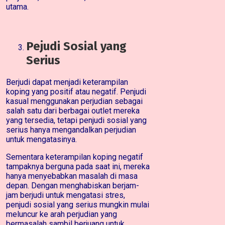
utama.
Pejudi Sosial yang
Serius
Berjudi dapat menjadi keterampilan
koping yang positif atau negatif. Penjudi
kasual menggunakan perjudian sebagai
salah satu dari berbagai outlet mereka
yang tersedia, tetapi penjudi sosial yang
serius hanya mengandalkan perjudian
untuk mengatasinya.
Sementara keterampilan koping negatif
tampaknya berguna pada saat ini, mereka
hanya menyebabkan masalah di masa
depan. Dengan menghabiskan berjam-
jam berjudi untuk mengatasi stres,
penjudi sosial yang serius mungkin mulai
meluncur ke arah perjudian yang
bermasalah sambil berjuang untuk