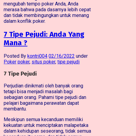
mengubah tempo poker Anda, Anda
merasa bahwa pada dasarnya lebih cepat
dan tidak membingungkan untuk menang
dalam konflik poker.
7 Tipe Pejudi: Anda Yang
Mana ?
Posted By
kontri004
02/16/2022
under
Poker
poker
,
situs poker
,
tipe pejudi
7 Tipe Pejudi
Perjudian dinikmati oleh banyak orang
tetapi bisa menjadi masalah bagi
sebagian orang. Pahami tipe pejudi dan
pelajari bagaimana perawatan dapat
membantu.
Meskipun semua kecanduan memiliki
kekuatan untuk menciptakan malapetaka
dalam kehidupan seseorang, tidak semua