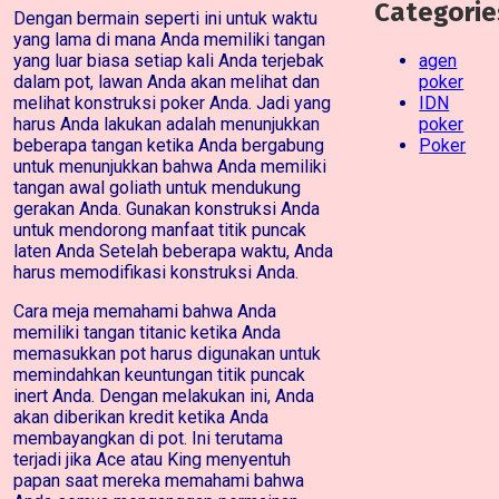
Categorie
Dengan bermain seperti ini untuk waktu
yang lama di mana Anda memiliki tangan
agen
yang luar biasa setiap kali Anda terjebak
poker
dalam pot, lawan Anda akan melihat dan
IDN
melihat konstruksi poker Anda. Jadi yang
poker
harus Anda lakukan adalah menunjukkan
Poker
beberapa tangan ketika Anda bergabung
untuk menunjukkan bahwa Anda memiliki
Judi Online
tangan awal goliath untuk mendukung
gerakan Anda. Gunakan konstruksi Anda
Slot Online
untuk mendorong manfaat titik puncak
laten Anda Setelah beberapa waktu, Anda
Agen Togel
harus memodifikasi konstruksi Anda.
Cara meja memahami bahwa Anda
memiliki tangan titanic ketika Anda
memasukkan pot harus digunakan untuk
memindahkan keuntungan titik puncak
inert Anda. Dengan melakukan ini, Anda
akan diberikan kredit ketika Anda
membayangkan di pot. Ini terutama
terjadi jika Ace atau King menyentuh
papan saat mereka memahami bahwa