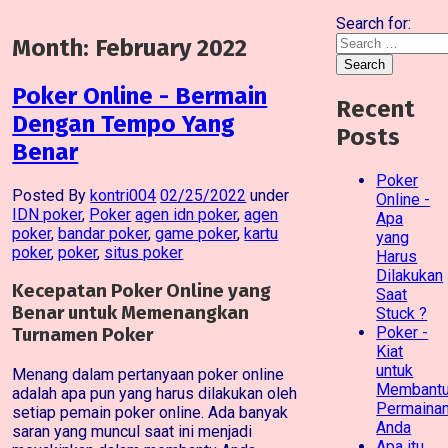
Search for:
Month:
February 2022
Poker Online - Bermain
Recent
Dengan Tempo Yang
Posts
Benar
Poker
Posted By
kontri004
02/25/2022
under
Online -
IDN poker
,
Poker
agen idn poker
,
agen
Apa
poker
,
bandar poker
,
game poker
,
kartu
yang
poker
,
poker
,
situs poker
Harus
Dilakukan
Kecepatan Poker Online yang
Saat
Benar untuk Memenangkan
Stuck ?
Poker -
Turnamen Poker
Kiat
untuk
Menang dalam pertanyaan poker online
Membant
adalah apa pun yang harus dilakukan oleh
Permaina
setiap pemain poker online. Ada banyak
Anda
saran yang muncul saat ini menjadi
Apa itu