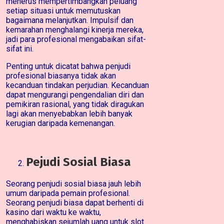
menerus mempertimbangkan peluang
setiap situasi untuk memutuskan
bagaimana melanjutkan. Impulsif dan
kemarahan menghalangi kinerja mereka,
jadi para profesional mengabaikan sifat-
sifat ini.
Penting untuk dicatat bahwa penjudi
profesional biasanya tidak akan
kecanduan tindakan perjudian. Kecanduan
dapat mengurangi pengendalian diri dan
pemikiran rasional, yang tidak diragukan
lagi akan menyebabkan lebih banyak
kerugian daripada kemenangan.
Pejudi Sosial Biasa
Seorang penjudi sosial biasa jauh lebih
umum daripada pemain profesional.
Seorang penjudi biasa dapat berhenti di
kasino dari waktu ke waktu,
menghabiskan sejumlah uang untuk slot