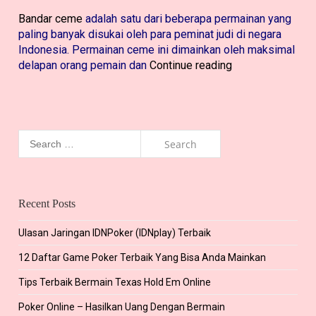
Bandar ceme
adalah satu dari beberapa permainan yang
paling banyak disukai oleh para peminat judi di negara
Indonesia. Permainan ceme ini dimainkan oleh maksimal
“Tips
delapan orang pemain dan
Continue reading
Menjadi
Bandar
Ceme
Mendapatkan
Search
Keuntungan
for:
Berlimpah”
Recent Posts
Ulasan Jaringan IDNPoker (IDNplay) Terbaik
12 Daftar Game Poker Terbaik Yang Bisa Anda Mainkan
Tips Terbaik Bermain Texas Hold Em Online
Poker Online – Hasilkan Uang Dengan Bermain