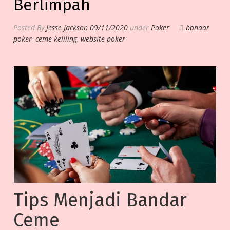
Berlimpah
Posted By
Jesse Jackson
09/11/2020
under
Poker
bandar
poker
,
ceme keliling
,
website poker
Tips Menjadi Bandar
Ceme