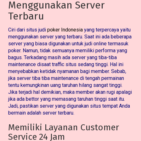
Menggunakan Server
Terbaru
Ciri dari situs judi
poker Indonesia
yang terpercaya yaitu
menggunakan server yang terbaru. Saat ini ada beberapa
server yang biasa digunakan untuk judi online termasuk
poker. Namun, tidak semuanya memiliki performa yang
bagus. Terkadang masih ada server yang tiba-tiba
maintenance disaat traffic situs sedang tinggi. Hal ini
menyebabkan ketidak nyamanan bagi member. Sebab,
jika server tiba tiba maintenance di tengah permainan
tentu kemungkinan uang taruhan hilang sangat tinggi.
Jika terjadi hal demikian, maka member akan rugi apalagi
jika ada bettor yang memasang taruhan tinggi saat itu.
Jadi, pastikan server yang digunakan situs tempat Anda
bermain adalah server terbaru.
Memiliki Layanan Customer
Service 24 Jam