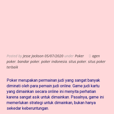
Posted by
Jesse Jackson
05/07/2020
under
Poker
agen
poker
,
bandar poker
,
poker indonesia
,
situs poker
,
situs poker
terbaik
Poker merupakan permainan judi yang sangat banyak
diminati oleh para pemain judi online. Game judi kartu
yang dimainkan secara online ini menyita perhatian
karena sangat asik untuk dimainkan. Pasalnya, game ini
memerlukan strategi untuk dimainkan, bukan hanya
sekedar keberuntungan.