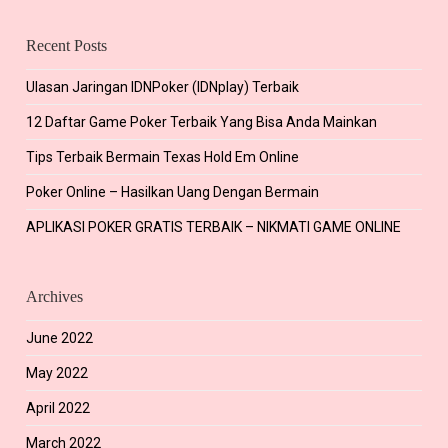
Recent Posts
Ulasan Jaringan IDNPoker (IDNplay) Terbaik
12 Daftar Game Poker Terbaik Yang Bisa Anda Mainkan
Tips Terbaik Bermain Texas Hold Em Online
Poker Online – Hasilkan Uang Dengan Bermain
APLIKASI POKER GRATIS TERBAIK – NIKMATI GAME ONLINE
Archives
June 2022
May 2022
April 2022
March 2022