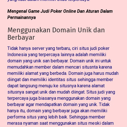
Mengenal Game Judi Poker Online Dan Aturan Dalam
Permainannya
Menggunakan Domain Unik dan
Berbayar
Tidak hanya server yang terbaru, ciri situs judi poker
Indonesia yang terpercaya lainnya adalah memiliki
domain yang unik san berbayar. Domain unik ini untuk
memudahkan member dalam mencari situsnta karena
memiliki alamat yang berbeda. Domain juga harus mudah
diingat dan memiliki identitas situs sehingga member
dapat langsung menuju ke situsnya karena alamat
situsnya sangat unik dan mudah diingat. Situs judi yang
terpercaya juga biasanya menggunakan domain yang
berbayar agar mendapatkan domain yang unik. Tidak
hanya itu, domain yang berbayar juga akan memiliki
performa situs yang lebih baik. Sehingga member
merasa nyaman saat menggunakan situs meski dalam