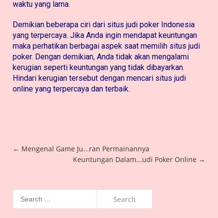
waktu yang lama.
Demikian beberapa ciri dari situs judi poker Indonesia
yang terpercaya. Jika Anda ingin mendapat keuntungan
maka perhatikan berbagai aspek saat memilih situs judi
poker. Dengan demikian, Anda tidak akan mengalami
kerugian seperti keuntungan yang tidak dibayarkan.
Hindari kerugian tersebut dengan mencari situs judi
online yang terpercaya dan terbaik.
Post
← Mengenal Game Ju...ran Permainannya
Keuntungan Dalam...udi Poker Online →
navigation
Search
for: