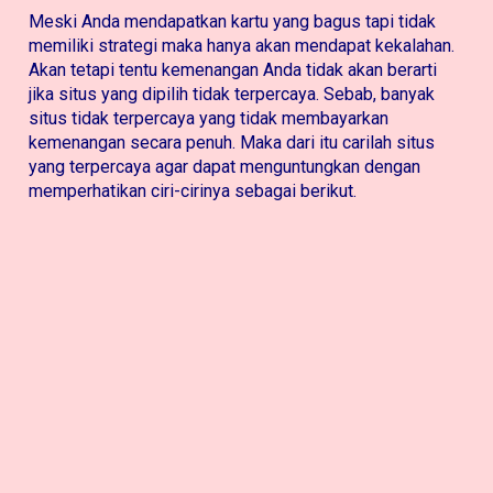
Meski Anda mendapatkan kartu yang bagus tapi tidak
memiliki strategi maka hanya akan mendapat kekalahan.
Akan tetapi tentu kemenangan Anda tidak akan berarti
jika situs yang dipilih tidak terpercaya. Sebab, banyak
situs tidak terpercaya yang tidak membayarkan
kemenangan secara penuh. Maka dari itu carilah situs
yang terpercaya agar dapat menguntungkan dengan
memperhatikan ciri-cirinya sebagai berikut.