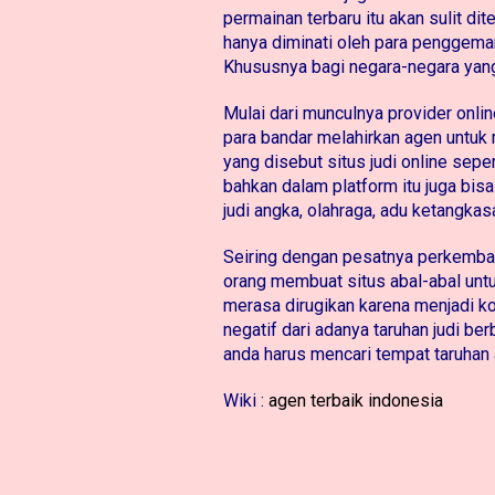
permainan terbaru itu akan sulit dit
hanya diminati oleh para penggemar 
Khususnya bagi negara-negara yang 
Mulai dari munculnya provider onlin
para bandar melahirkan agen untuk 
yang disebut situs judi online seper
bahkan dalam platform itu juga bisa
judi angka, olahraga, adu ketangkas
Seiring dengan pesatnya perkembang
orang membuat situs abal-abal untu
merasa dirugikan karena menjadi ko
negatif dari adanya taruhan judi ber
anda harus mencari tempat taruhan a
Wiki :
agen terbaik indonesia