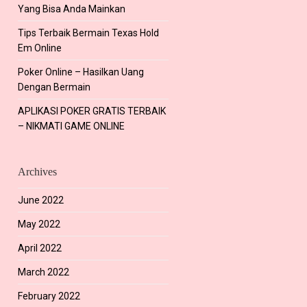
Yang Bisa Anda Mainkan
Tips Terbaik Bermain Texas Hold
Em Online
Poker Online – Hasilkan Uang
Dengan Bermain
APLIKASI POKER GRATIS TERBAIK
– NIKMATI GAME ONLINE
Archives
June 2022
May 2022
April 2022
March 2022
February 2022