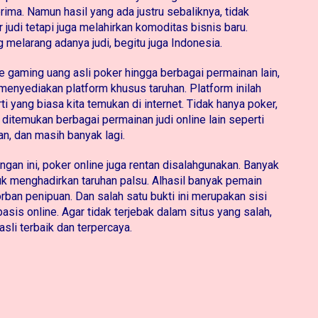
erima. Namun hasil yang ada justru sebaliknya, tidak
judi tetapi juga melahirkan komoditas bisnis baru.
melarang adanya judi, begitu juga Indonesia.
e gaming uang asli poker hingga berbagai permainan lain,
menyediakan platform khusus taruhan. Platform inilah
ti yang biasa kita temukan di internet. Tidak hanya poker,
 ditemukan berbagai permainan judi online lain seperti
an, dan masih banyak lagi.
an ini, poker online juga rentan disalahgunakan. Banyak
k menghadirkan taruhan palsu. Alhasil banyak pemain
rban penipuan. Dan salah satu bukti ini merupakan sisi
basis online. Agar tidak terjebak dalam situs yang salah,
sli terbaik dan terpercaya.