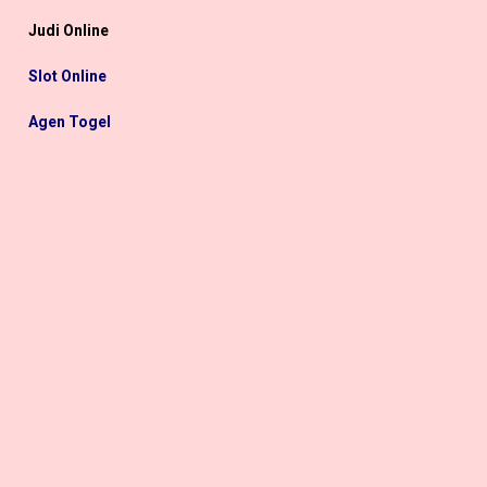
Judi Online
Slot Online
Agen Togel