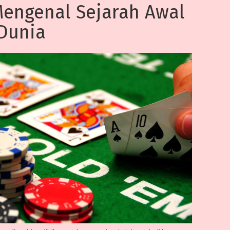
Mengenal Sejarah Awal
 Dunia