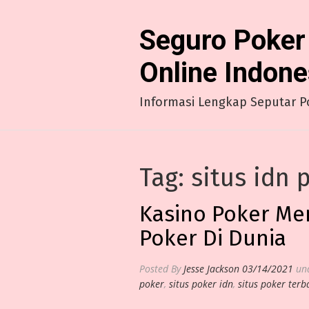
Skip
to
Seguro Poker
content
Online Indone
Informasi Lengkap Seputar P
Tag:
situs idn 
Kasino Poker Me
Poker Di Dunia
Posted By
Jesse Jackson
03/14/2021
un
poker
,
situs poker idn
,
situs poker terb