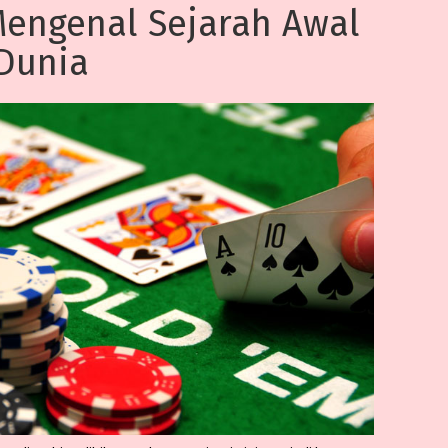
Mengenal Sejarah Awal
 Dunia