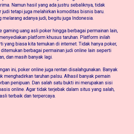
erima. Namun hasil yang ada justru sebaliknya, tidak
judi tetapi juga melahirkan komoditas bisnis baru.
melarang adanya judi, begitu juga Indonesia.
e gaming uang asli poker hingga berbagai permainan lain,
menyediakan platform khusus taruhan. Platform inilah
ti yang biasa kita temukan di internet. Tidak hanya poker,
 ditemukan berbagai permainan judi online lain seperti
an, dan masih banyak lagi.
an ini, poker online juga rentan disalahgunakan. Banyak
k menghadirkan taruhan palsu. Alhasil banyak pemain
rban penipuan. Dan salah satu bukti ini merupakan sisi
basis online. Agar tidak terjebak dalam situs yang salah,
sli terbaik dan terpercaya.