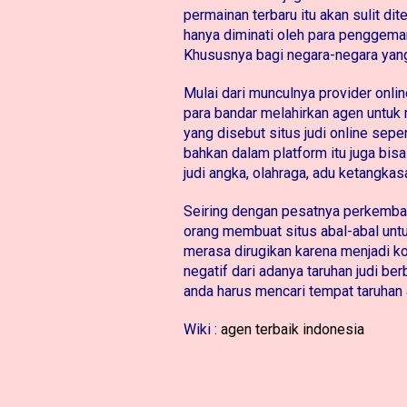
permainan terbaru itu akan sulit dit
hanya diminati oleh para penggemar 
Khususnya bagi negara-negara yang 
Mulai dari munculnya provider onlin
para bandar melahirkan agen untuk 
yang disebut situs judi online seper
bahkan dalam platform itu juga bisa
judi angka, olahraga, adu ketangkas
Seiring dengan pesatnya perkembang
orang membuat situs abal-abal untu
merasa dirugikan karena menjadi ko
negatif dari adanya taruhan judi ber
anda harus mencari tempat taruhan a
Wiki :
agen terbaik indonesia