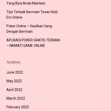
Yang Bisa Anda Mainkan
Tips Terbaik Bermain Texas Hold
Em Online
Poker Online – Hasilkan Uang
Dengan Bermain
APLIKASI POKER GRATIS TERBAIK
– NIKMATI GAME ONLINE
Archives
June 2022
May 2022
April 2022
March 2022
February 2022